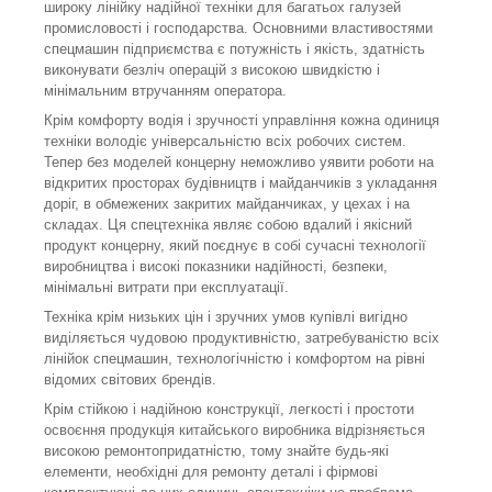
широку лінійку надійної техніки для багатьох галузей
промисловості і господарства. Основними властивостями
спецмашин підприємства є потужність і якість, здатність
виконувати безліч операцій з високою швидкістю і
мінімальним втручанням оператора.
Крім комфорту водія і зручності управління кожна одиниця
техніки володіє універсальністю всіх робочих систем.
Тепер без моделей концерну неможливо уявити роботи на
відкритих просторах будівництв і майданчиків з укладання
доріг, в обмежених закритих майданчиках, у цехах і на
складах. Ця спецтехніка являє собою вдалий і якісний
продукт концерну, який поєднує в собі сучасні технології
виробництва і високі показники надійності, безпеки,
мінімальні витрати при експлуатації.
Техніка крім низьких цін і зручних умов купівлі вигідно
виділяється чудовою продуктивністю, затребуваністю всіх
лінійок спецмашин, технологічністю і комфортом на рівні
відомих світових брендів.
Крім стійкою і надійною конструкції, легкості і простоти
освоєння продукція китайського виробника відрізняється
високою ремонтопридатністю, тому знайте будь-які
елементи, необхідні для ремонту деталі і фірмові