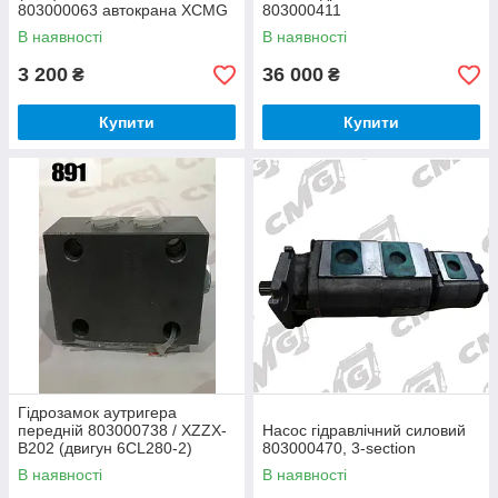
803000063 автокрана XCMG
803000411
QY25K5
В наявності
В наявності
3 200
36 000
₴
₴
Купити
Купити
Гідрозамок аутригера
передній 803000738 / XZZX-
Насос гідравлічний силовий
B202 (двигун 6CL280-2)
803000470, 3-section
QY25K5
В наявності
В наявності