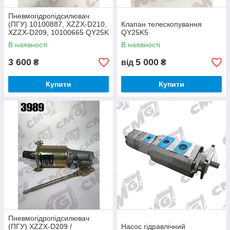
Пневмогідропідсилювач
(ПГУ) 10100887, XZZX-D210,
Клапан телескопування
XZZX-D209, 10100665 QY25K
QY25K5
В наявності
В наявності
3 600
5 000
₴
від
₴
Купити
Купити
Пневмогідропідсилювач
(ПГУ) XZZX-D209 /
Насос гідравлічний