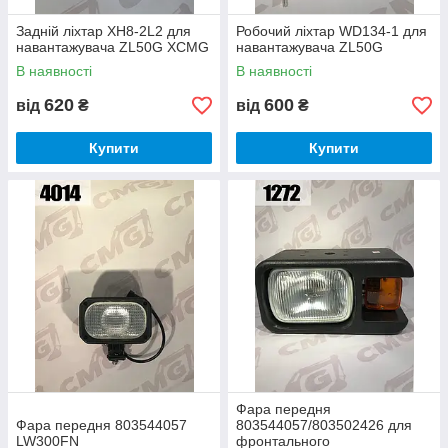
Задній ліхтар XH8-2L2 для
Робочий ліхтар WD134-1 для
навантажувача ZL50G XCMG
навантажувача ZL50G
В наявності
В наявності
620
600
від
₴
від
₴
Купити
Купити
Фара передня
Фара передня 803544057
803544057/803502426 для
LW300FN
фронтального