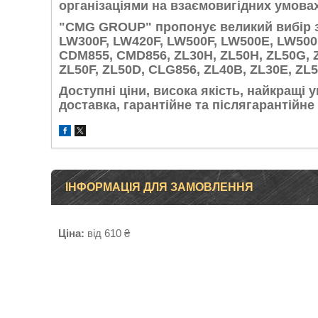
організаціями на взаємовигідних умова
"CMG GROUP" пропонує великий вибір з
LW300F, LW420F, LW500F, LW500E, LW500
CDM855, CMD856, ZL30H, ZL50H, ZL50G, Z
ZL50F, ZL50D, CLG856, ZL40B, ZL30E, ZL
Доступні ціни, висока якість, найкращі у
доставка, гарантійне та післягарантійн
ІНФОРМАЦІЯ ДЛЯ ЗАМОВЛЕННЯ
Ціна:
від 610 ₴