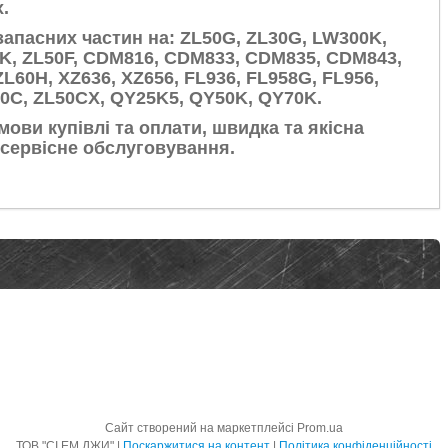
х.
апасних частин на:
ZL50G, ZL30G, LW300K,
K, ZL50F, CDM816, CDM833, CDM835, CDM843,
L60H, XZ636, XZ656, FL936, FL958G, FL956,
50C, ZL50CX, QY25K5, QY50K, QY70K.
мови купівлі та оплати, швидка та якісна
е сервісне обслуговування.
Сайт створений на маркетплейсі
Prom.ua
ТОВ "СІ ЕМ ДЖИ" |
Поскаржитися на контент
|
Політика конфіденційності