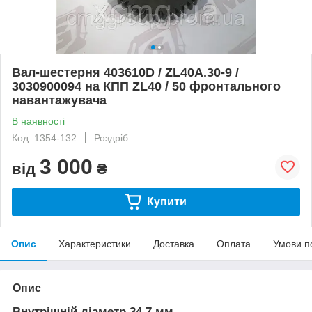
Вал-шестерня 403610D / ZL40A.30-9 /
3030900094 на КПП ZL40 / 50 фронтального
навантажувача
В наявності
Код: 1354-132
Роздріб
3 000
від
₴
Купити
Опис
Характеристики
Доставка
Оплата
Умови п
Опис
Внутрішній діаметр 34,7 мм