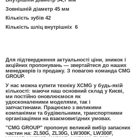
Зовнішній діаметр 45 мм
Кількість зубів 42
Кількість шліц внутрішніх 6
Для підтвердження актуальності ціни, знижок і
акційних пропонувань — звертайтеся до наших
менеджерів із продажу. З повагою команда CMG
GROUP.
У нас можна купити техніку XCMG у будь-якій
кількості: маючи наш основний склад у Києві,
ми постійно оновлюємося як
удосконаленими моделями, так і
запчастинами. Працюємо з великими
компаніями та будівельними, транспортними
організаціями на взаємовигідних умовах.
"CMG GROUP" пропонує великий вибір запасних
частин на:
ZL50G, ZL30G, LW300K, LW300F,