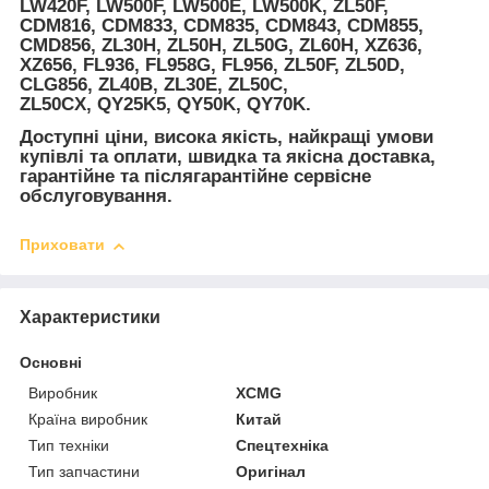
LW420F, LW500F, LW500E, LW500K, ZL50F,
CDM816, CDM833, CDM835, CDM843, CDM855,
CMD856, ZL30H, ZL50H, ZL50G, ZL60H, XZ636,
XZ656, FL936, FL958G, FL956, ZL50F, ZL50D,
CLG856, ZL40B, ZL30E, ZL50C,
ZL50CX, QY25K5, QY50K, QY70K.
Доступні ціни, висока якість, найкращі умови
купівлі та оплати, швидка та якісна доставка,
гарантійне та післягарантійне сервісне
обслуговування.
Приховати
Характеристики
Основні
Виробник
XCMG
Країна виробник
Китай
Тип техніки
Спецтехніка
Тип запчастини
Оригінал