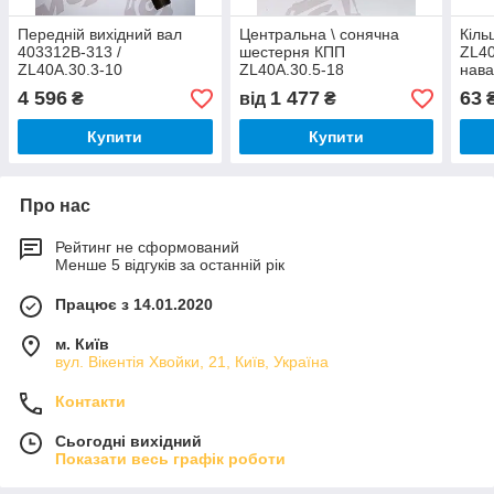
Передній вихідний вал
Центральна \ сонячна
Кіль
403312В-313 /
шестерня КПП
ZL40
ZL40A.30.3-10
ZL40A.30.5-18
нава
фронтального
фронтального
4 596
1 477
63
₴
від
₴
навантажувача ZL50G
навантажувача ZL50G
Купити
Купити
Про нас
Рейтинг не сформований
Менше 5 відгуків за останній рік
Працює з 14.01.2020
м. Київ
вул. Вікентія Хвойки, 21, Київ, Україна
Контакти
Сьогодні вихідний
Показати весь графік роботи