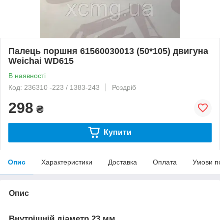
Палець поршня 61560030013 (50*105) двигуна
Weichai WD615
В наявності
Код: 236310 -223 / 1383-243
Роздріб
298
₴
Купити
Опис
Характеристики
Доставка
Оплата
Умови п
Опис
Внутрішній діаметр 23 мм