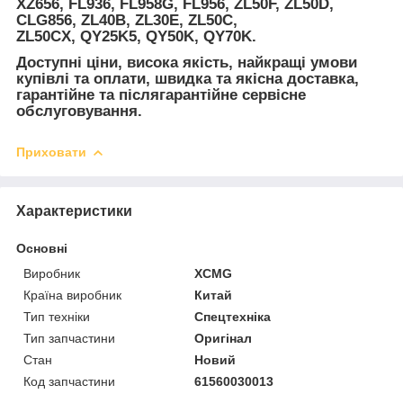
XZ656, FL936, FL958G, FL956, ZL50F, ZL50D,
CLG856, ZL40B, ZL30E, ZL50C,
ZL50CX, QY25K5, QY50K, QY70K.
Доступні ціни, висока якість, найкращі умови
купівлі та оплати, швидка та якісна доставка,
гарантійне та післягарантійне сервісне
обслуговування.
Приховати
Характеристики
Основні
Виробник
XCMG
Країна виробник
Китай
Тип техніки
Спецтехніка
Тип запчастини
Оригінал
Стан
Новий
Код запчастини
61560030013