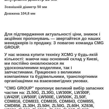
Зовнішній діаметр 50 мм
Довжина 104,8 мм
Для підтвердження актуальності ціни, знижок і
акційних пропонувань — звертайтеся до наших
менеджерів із продажу. З повагою команда CMG
GROUP.
У нас можна купити техніку XCMG у будь-якій
кількості: маючи наш основний склад у Києві,
ми постійно оновлюємося як
удосконаленими моделями, так і
запчастинами. Працюємо з великими
компаніями та будівельними, транспортними
організаціями на взаємовигідних умовах.
"CMG GROUP" пропонує великий вибір запасних
частин на:
ZL50G, ZL30G, LW300K, LW300F,
LW420F, LW500F, LW500E, LW500K, ZL50F,
CDM816, CDM833, CDM835, CDM843, CDM855,
CMD856, ZL30H, ZL50H, ZL50G, ZL60H, XZ636,