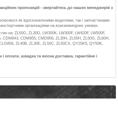
 акційних пропозицій - звертайтесь до наших менеджерів з
овлюємося як вдосконаленими моделями, так і запчастинами.
анспортними організаціями на взаємовигідних умовах.
тин на: ZL50G, ZL30G, LW300K, LW300F, LW420F, LW500F,
, CDM843, CDM855, CMD856, ZL30H, ZL50H, ZL50G, ZL60H,
, CLG856, ZL40B, ZL30E, ZL50C, ZL50CX, QY25K5, QY50K,
 і оплати, швидка та якісна доставка, гарантійне і