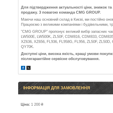
Для підтвердження актуальності ціни, знижок та
продажу. З повагою команда
CMG
GROUP
.
Маючи наш основний склад в Києві, ми постійно он
Працюємо з великими компаніями і будівельними, тр
"CMG GROUP" пропонує великий вибір запасних час
LW500E, LW500K, ZL50F, CDM816, CDM833, CDM835
XZ636, XZ656, FL936, FL958G, FL956, ZL50F, ZL50D
QY70K.
Доступні ціни, висока якість, кращі умови покупки
післягарантійне сервісне обслуговування.
ІНФОРМАЦІЯ ДЛЯ ЗАМОВЛЕННЯ
Ціна:
1 200 ₴