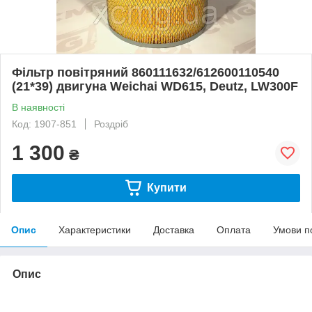
Фільтр повітряний 860111632/612600110540
(21*39) двигуна Weichai WD615, Deutz, LW300F
В наявності
Код: 1907-851
Роздріб
1 300
₴
Купити
Опис
Характеристики
Доставка
Оплата
Умови п
Опис