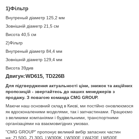
1)Фільтр
Внутреный діаметр 125,2 мм
Зовнішній діаметр 21,5 см
Висота 40,5 см
2)Фільтр
Внутреный діаметр 84,4 мм
Зовнішній діаметр 129,4 мм
Висота 39див
Двигун:WD615, TD226B
Для підтвердження актуальності ціни, знижок та акційних
пропозицій - звертайтесь до наших менеджерів з
продажу. З повагою команда
CMG
GROUP
.
Маючи наш основний склад в Києві, ми постійно оновлюємося
як вдосконаленими моделями, так і запчастинами. Працюємо
з великими компаніями і будівельними, транспортними
організаціями на взаємовигідних умовах.
"CMG GROUP" пропонує великий вибір запасних частин
на: ZL50G, ZL30G, LW300K, LW300F, LW420F, LW500F,