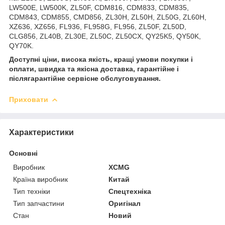
LW500E, LW500K, ZL50F, CDM816, CDM833, CDM835,
CDM843, CDM855, CMD856, ZL30H, ZL50H, ZL50G, ZL60H,
XZ636, XZ656, FL936, FL958G, FL956, ZL50F, ZL50D,
CLG856, ZL40B, ZL30E, ZL50C, ZL50CX, QY25K5, QY50K,
QY70K.
Доступні ціни, висока якість, кращі умови покупки і
оплати, швидка та якісна доставка, гарантійне і
післягарантійне сервісне обслуговування.
Приховати
Характеристики
Основні
Виробник
XCMG
Країна виробник
Китай
Тип техніки
Спецтехніка
Тип запчастини
Оригінал
Стан
Новий