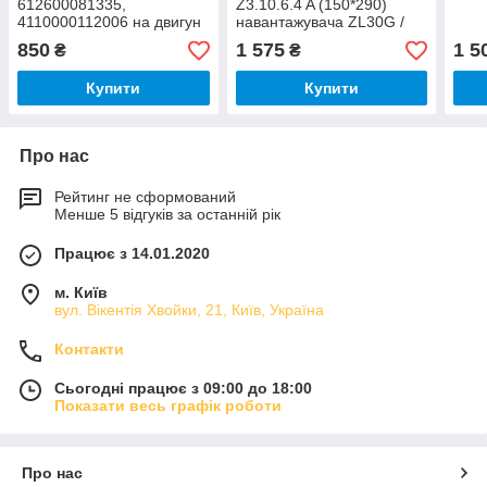
612600081335,
Z3.10.6.4 A (150*290)
4110000112006 на двигун
навантажувача ZL30G /
Weichai WD615 WD10,
LW300F,WD615
850
1 575
1 5
₴
₴
ZL50G, LW300KN, XCMG
Купити
Купити
Про нас
Рейтинг не сформований
Менше 5 відгуків за останній рік
Працює з 14.01.2020
м. Київ
вул. Вікентія Хвойки, 21, Київ, Україна
Контакти
Сьогодні працює з 09:00 до 18:00
Показати весь графік роботи
Про нас