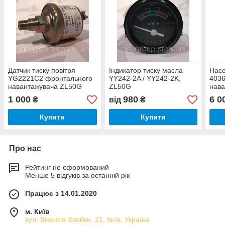
Датчик тиску повітря
Індикатор тиску масла
Нас
YG2221C2 фронтального
YY242-2A / YY242-2K,
4036
навантажувача ZL50G
ZL50G
нав
ZL5
1 000
980
6 0
₴
від
₴
Купити
Купити
Про нас
Рейтинг не сформований
Менше 5 відгуків за останній рік
Працює з 14.01.2020
м. Київ
вул. Вікентія Хвойки, 21, Київ, Україна