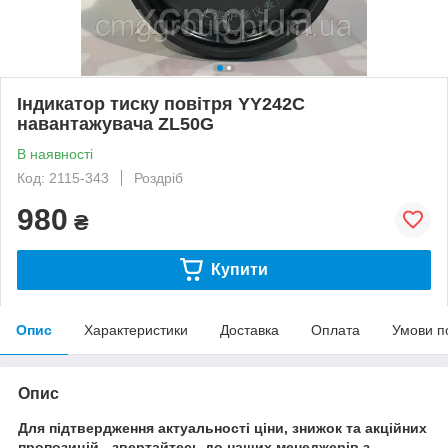
Індикатор тиску повітря YY242C
навантажувача ZL50G
В наявності
Код: 2115-343
Роздріб
980
₴
Купити
Опис
Характеристики
Доставка
Оплата
Умови п
Опис
Для підтвердження актуальності ціни, знижок та акційних
пропозицій - звертайтесь до наших менеджерів з