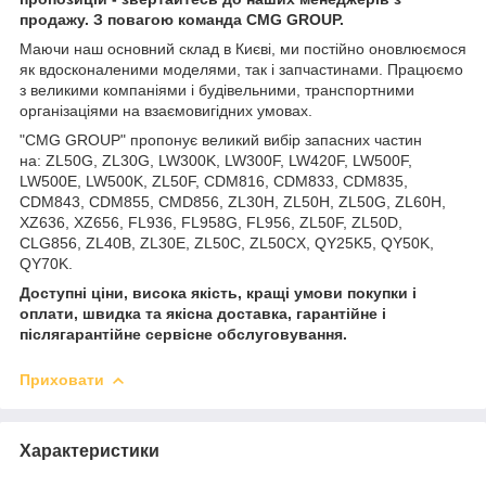
продажу. З повагою команда
CMG
GROUP
.
Маючи наш основний склад в Києві, ми постійно оновлюємося
як вдосконаленими моделями, так і запчастинами. Працюємо
з великими компаніями і будівельними, транспортними
організаціями на взаємовигідних умовах.
"CMG GROUP" пропонує великий вибір запасних частин
на: ZL50G, ZL30G, LW300K, LW300F, LW420F, LW500F,
LW500E, LW500K, ZL50F, CDM816, CDM833, CDM835,
CDM843, CDM855, CMD856, ZL30H, ZL50H, ZL50G, ZL60H,
XZ636, XZ656, FL936, FL958G, FL956, ZL50F, ZL50D,
CLG856, ZL40B, ZL30E, ZL50C, ZL50CX, QY25K5, QY50K,
QY70K.
Доступні ціни, висока якість, кращі умови покупки і
оплати, швидка та якісна доставка, гарантійне і
післягарантійне сервісне обслуговування.
Приховати
Характеристики