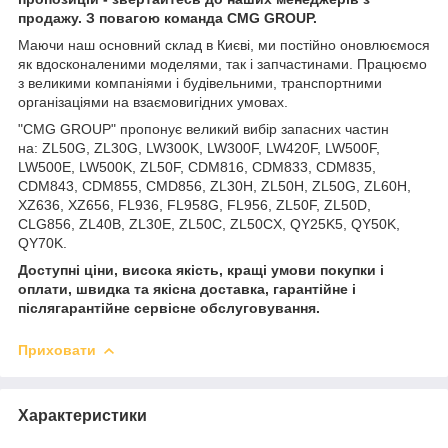
продажу. З повагою команда
CMG
GROUP
.
Маючи наш основний склад в Києві, ми постійно оновлюємося
як вдосконаленими моделями, так і запчастинами. Працюємо
з великими компаніями і будівельними, транспортними
організаціями на взаємовигідних умовах.
"CMG GROUP" пропонує великий вибір запасних частин
на: ZL50G, ZL30G, LW300K, LW300F, LW420F, LW500F,
LW500E, LW500K, ZL50F, CDM816, CDM833, CDM835,
CDM843, CDM855, CMD856, ZL30H, ZL50H, ZL50G, ZL60H,
XZ636, XZ656, FL936, FL958G, FL956, ZL50F, ZL50D,
CLG856, ZL40B, ZL30E, ZL50C, ZL50CX, QY25K5, QY50K,
QY70K.
Доступні ціни, висока якість, кращі умови покупки і
оплати, швидка та якісна доставка, гарантійне і
післягарантійне сервісне обслуговування.
Приховати
Характеристики