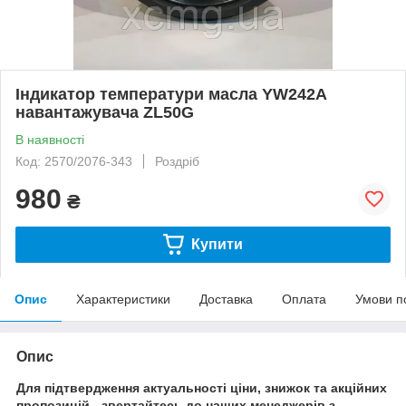
Індикатор температури масла YW242A
навантажувача ZL50G
В наявності
Код: 2570/2076-343
Роздріб
980
₴
Купити
Опис
Характеристики
Доставка
Оплата
Умови п
Опис
Для підтвердження актуальності ціни, знижок та акційних
пропозицій - звертайтесь до наших менеджерів з