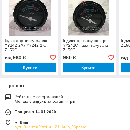
Індикатор тиску масла
Індикатор тиску повітря
Інди
YY242-2A / YY242-2K,
YY242C навантажувача
ZL5
ZL50G
ZL50G
980
980
від
₴
₴
від
Купити
Купити
Про нас
Рейтинг не сформований
Менше 5 відгуків за останній рік
Працює з 14.01.2020
м. Київ
вул. Вікентія Хвойки, 21, Київ, Україна