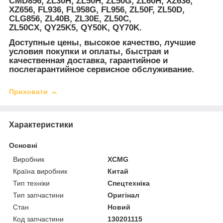
CMD856, ZL30H, ZL50H, ZL50G, ZL60H, XZ636,
XZ656, FL936, FL958G, FL956, ZL50F, ZL50D,
CLG856, ZL40B, ZL30E, ZL50C,
ZL50CX, QY25K5, QY50K, QY70K.
Доступные цены, высокое качество, лучшие
условия покупки и оплаты, быстрая и
качественная доставка, гарантийное и
послегарантийное сервисное обслуживание.
Приховати
Характеристики
Основні
Виробник
XCMG
Країна виробник
Китай
Тип техніки
Спецтехніка
Тип запчастини
Оригінал
Стан
Новий
Код запчастини
130201115