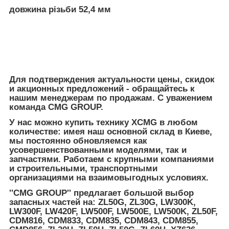
довжина різьби 52,4 мм
Для подтверждения актуальности цены, скидок
и акционных предложений - обращайтесь к
нашим менеджерам по продажам. С уважением
команда CMG GROUP.
У нас можно купить технику XCMG в любом
количестве: имея наш основной склад в Киеве,
мы постоянно обновляемся как
усовершенствованными моделями, так и
запчастями. Работаем с крупными компаниями
и строительными, транспортными
организациями на взаимовыгодных условиях.
''CMG GROUP'' предлагает большой выбор
запасных частей на:
ZL50G, ZL30G, LW300K,
LW300F, LW420F, LW500F, LW500E, LW500K, ZL50F,
CDM816, CDM833, CDM835, CDM843, CDM855,