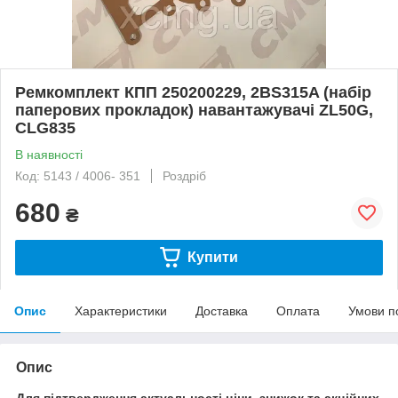
Ремкомплект КПП 250200229, 2BS315A (набір
паперових прокладок) навантажувачі ZL50G,
CLG835
В наявності
Код: 5143 / 4006- 351
Роздріб
680
₴
Купити
Опис
Характеристики
Доставка
Оплата
Умови п
Опис
Для підтвердження актуальності ціни, знижок та акційних