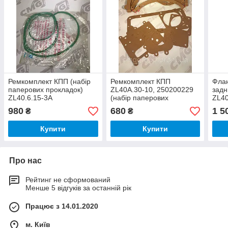
Ремкомплект КПП (набір
Ремкомплект КПП
Фла
паперових прокладок)
ZL40A.30-10, 250200229
задн
ZL40.6.15-3A
(набір паперових
ZL40
прокладок) навантажувача
фро
980
680
1 5
₴
₴
ZL50G LW500 XCMG
нав
Купити
Купити
Про нас
Рейтинг не сформований
Менше 5 відгуків за останній рік
Працює з 14.01.2020
м. Київ