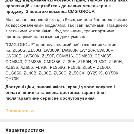
пропозицій - звертайтесь до наших менеджерів з
продажу. З повагою команда
CMG
GROUP
.
Маючи наш основний склад в Києві, ми постійно оновлюємося
як вдосконаленими моделями, так і запчастинами. Працюємо
з великими компаніями і будівельними, транспортними
організаціями на взаємовигідних умовах.
"CMG GROUP" пропонує великий вибір запасних частин
на: ZL50G, ZL30G, LW300K, LW300F, LW420F, LW500F,
LW500E, LW500K, ZL50F, CDM816, CDM833, CDM835,
CDM843, CDM855, CMD856, ZL30H, ZL50H, ZL50G, ZL60H,
XZ636, XZ656, FL936, FL958G, FL956, ZL50F, ZL50D,
CLG856, ZL40B, ZL30E, ZL50C, ZL50CX, QY25K5, QY50K,
QY70K.
Доступні ціни, висока якість, кращі умови покупки і
оплати, швидка та якісна доставка, гарантійне і
післягарантійне сервісне обслуговування.
Приховати
Характеристики