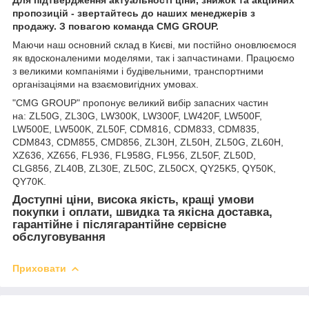
пропозицій - звертайтесь до наших менеджерів з
продажу. З повагою команда
CMG
GROUP
.
Маючи наш основний склад в Києві, ми постійно оновлюємося
як вдосконаленими моделями, так і запчастинами. Працюємо
з великими компаніями і будівельними, транспортними
організаціями на взаємовигідних умовах.
"CMG GROUP" пропонує великий вибір запасних частин
на: ZL50G, ZL30G, LW300K, LW300F, LW420F, LW500F,
LW500E, LW500K, ZL50F, CDM816, CDM833, CDM835,
CDM843, CDM855, CMD856, ZL30H, ZL50H, ZL50G, ZL60H,
XZ636, XZ656, FL936, FL958G, FL956, ZL50F, ZL50D,
CLG856, ZL40B, ZL30E, ZL50C, ZL50CX, QY25K5, QY50K,
QY70K.
Доступні ціни, висока якість, кращі умови
покупки і оплати, швидка та якісна доставка,
гарантійне і післягарантійне сервісне
обслуговування
Приховати