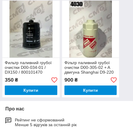
Фильтр паливний грубої
Фільтр паливний грубої
очистки D00-034-01 /
очистки D00-305-02 + A
DX150 / 800101470
двигуна Shanghai D9-220
LW500 XCMG
350
900
₴
₴
Купити
Купити
Про нас
Рейтинг не сформований
Менше 5 відгуків за останній рік