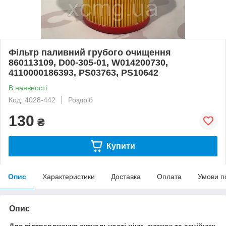
Фільтр паливний грубого очищення
860113109, D00-305-01, W014200730,
4110000186393, PS03763, PS10642
В наявності
Код: 4028-442
Роздріб
130
₴
Купити
Опис
Характеристики
Доставка
Оплата
Умови п
Опис
Для підтвердження актуальності ціни, знижок та акційних