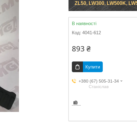
ZL50, LW300, LW500K, LW
В наявності
Код:
4041-612
893 ₴
Купити
+380 (67) 505-31-34
Станіслав