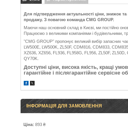
Для підтвердження актуальності ціни, знижок та
продажу. З повагою команда
CMG
GROUP
.
Маючи наш основний склад в Києві, ми постійно он
Працюємо з великими компаніями і будівельними, тр
"CMG GROUP" пропонує великий вибір запасних час
LW500E, LW500K, ZL50F, CDM816, CDM833, CDM835
XZ636, XZ656, FL936, FL958G, FL956, ZL50F, ZL50D
QY70K.
Доступні ціни, висока якість, кращі умов
гарантійне і післягарантійне сервісне 
ІНФОРМАЦІЯ ДЛЯ ЗАМОВЛЕННЯ
Ціна:
893 ₴