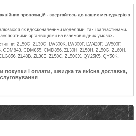
 акційних пропозицій - звертайтесь до наших менеджерів з
овлюємося як вдосконаленими моделями, так і запчастинами.
анспортними організаціями на взаємовигідних умовах.
тин на: ZL50G, ZL30G, LW300K, LW300F, LW420F, LW500F,
, CDM843, CDM855, CMD856, ZL30H, ZL50H, ZL50G, ZL60H,
, CLG856, ZL40B, ZL30E, ZL50C, ZL50CX, QY25K5, QY50K,
и покупки і оплати, швидка та якісна доставка,
обслуговування