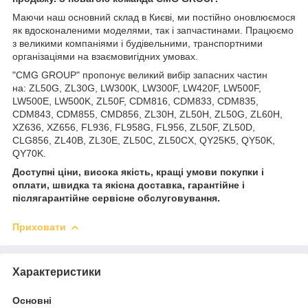
Маючи наш основний склад в Києві, ми постійно оновлюємося
як вдосконаленими моделями, так і запчастинами. Працюємо
з великими компаніями і будівельними, транспортними
організаціями на взаємовигідних умовах.
"CMG GROUP" пропонує великий вибір запасних частин
на: ZL50G, ZL30G, LW300K, LW300F, LW420F, LW500F,
LW500E, LW500K, ZL50F, CDM816, CDM833, CDM835,
CDM843, CDM855, CMD856, ZL30H, ZL50H, ZL50G, ZL60H,
XZ636, XZ656, FL936, FL958G, FL956, ZL50F, ZL50D,
CLG856, ZL40B, ZL30E, ZL50C, ZL50CX, QY25K5, QY50K,
QY70K.
Доступні ціни, висока якість, кращі умови покупки і
оплати, швидка та якісна доставка, гарантійне і
післягарантійне сервісне обслуговування.
Приховати
Характеристики
Основні