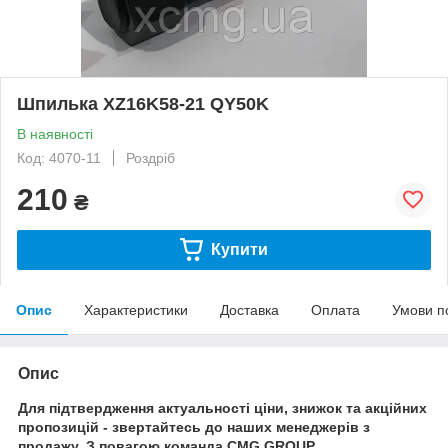
Шпилька XZ16K58-21 QY50K
В наявності
Код: 4070-11
Роздріб
210
₴
Купити
Опис
Характеристики
Доставка
Оплата
Умови п
Опис
Для підтвердження актуальності ціни, знижок та акційних
пропозицій - звертайтесь до наших менеджерів з
продажу. З повагою команда
CMG
GROUP
.