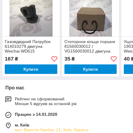
Газовідвідний Патрубок
Cтопорное кільце поршня
Ущіл
614010279 двигуна
81560030012 /
1903
Weichai WD615
VG1560030012 двигуна
Wei
Weichai WD615
167
35
40
₴
₴
Купити
Купити
Про нас
Рейтинг не сформований
Менше 5 відгуків за останній рік
Працює з 14.01.2020
м. Київ
вул. Вікентія Хвойки, 21, Київ, Україна