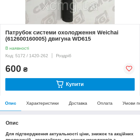
Патрубок системи охолодження Weichai
(612600160005) двигуна WD615
В наявності
Код: 5172 / 1420-262
Роздріб
600
₴
Купити
Опис
Характеристики
Доставка
Оплата
Умови п
Опис
Для підтвердження актуальності ціни, знижок та акційних
пропозицій - звертайтесь до наших менеджерів з