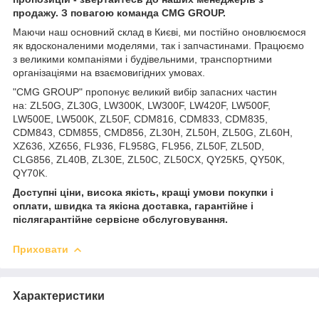
продажу. З повагою команда
CMG
GROUP
.
Маючи наш основний склад в Києві, ми постійно оновлюємося
як вдосконаленими моделями, так і запчастинами. Працюємо
з великими компаніями і будівельними, транспортними
організаціями на взаємовигідних умовах.
"CMG GROUP" пропонує великий вибір запасних частин
на: ZL50G, ZL30G, LW300K, LW300F, LW420F, LW500F,
LW500E, LW500K, ZL50F, CDM816, CDM833, CDM835,
CDM843, CDM855, CMD856, ZL30H, ZL50H, ZL50G, ZL60H,
XZ636, XZ656, FL936, FL958G, FL956, ZL50F, ZL50D,
CLG856, ZL40B, ZL30E, ZL50C, ZL50CX, QY25K5, QY50K,
QY70K.
Доступні ціни, висока якість, кращі умови покупки і
оплати, швидка та якісна доставка, гарантійне і
післягарантійне сервісне обслуговування.
Приховати
Характеристики