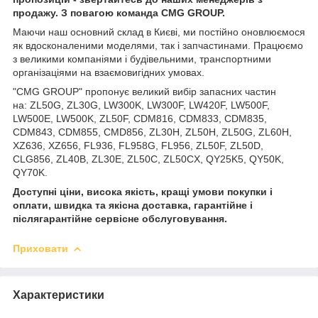
продажу. З повагою команда
CMG
GROUP
.
Маючи наш основний склад в Києві, ми постійно оновлюємося
як вдосконаленими моделями, так і запчастинами. Працюємо
з великими компаніями і будівельними, транспортними
організаціями на взаємовигідних умовах.
"CMG GROUP" пропонує великий вибір запасних частин
на: ZL50G, ZL30G, LW300K, LW300F, LW420F, LW500F,
LW500E, LW500K, ZL50F, CDM816, CDM833, CDM835,
CDM843, CDM855, CMD856, ZL30H, ZL50H, ZL50G, ZL60H,
XZ636, XZ656, FL936, FL958G, FL956, ZL50F, ZL50D,
CLG856, ZL40B, ZL30E, ZL50C, ZL50CX, QY25K5, QY50K,
QY70K.
Доступні ціни, висока якість, кращі умови покупки і
оплати, швидка та якісна доставка, гарантійне і
післягарантійне сервісне обслуговування.
Приховати
Характеристики