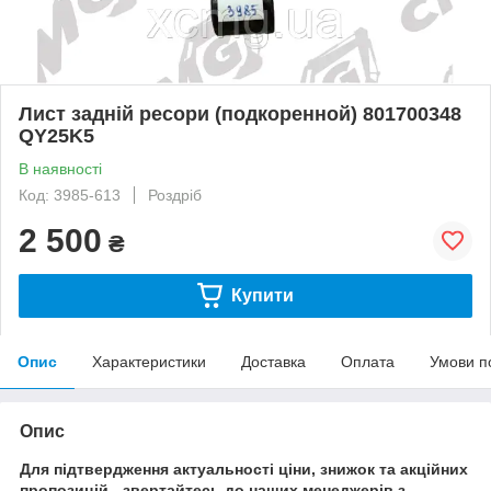
Лист задній ресори (подкоренной) 801700348
QY25K5
В наявності
Код: 3985-613
Роздріб
2 500
₴
Купити
Опис
Характеристики
Доставка
Оплата
Умови п
Опис
Для підтвердження актуальності ціни, знижок та акційних
пропозицій - звертайтесь до наших менеджерів з