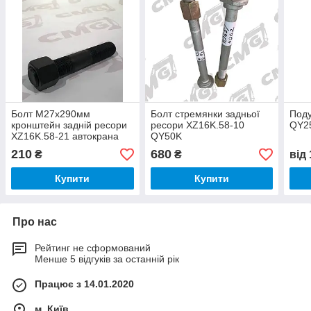
Болт М27х290мм
Болт стремянки задньої
Поду
кронштейн задній ресори
ресори XZ16K.58-10
QY2
XZ16K.58-21 автокрана
QY50K
QY25K/QY50K
210
680
₴
₴
від
Купити
Купити
Про нас
Рейтинг не сформований
Менше 5 відгуків за останній рік
Працює з 14.01.2020
м. Київ