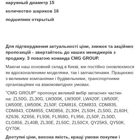
наружный диаметр 15
количество шариков 16
подшипник открытый
Для підтвердження актуальності ціни, знижок та акційних
пропозицій - звертайтесь до наших менеджерів з
продажу. З повагою команда
CMG
GROUP
.
Маючи наш основний склад в Києві, ми постійно оновлюємося
як вдосконаленими моделями, так і запчастинами. Працюємо
з великими компаніями і будівельними, транспортними
організаціями на взаємовигідних умовах.
"CMG GROUP" пропонує великий вибір запасних частин
на: ZL50G, ZL30G, LW300K, LW300F, LW420F, LW500F,
LW500E, LW500K, ZL50F, CDM816, CDM833, CDM835,
CDM843, CDM855, CMD856, ZL30H, ZL50H, ZL50G, ZL60H,
XZ636, XZ656, FL936, FL958G, FL956, ZL50F, ZL50D,
CLG856, ZL40B, ZL30E, ZL50C, ZL50CX, QY25K5, QY50K,
QY70K.
Доступні ціни, висока якість, кращі умови покупки і