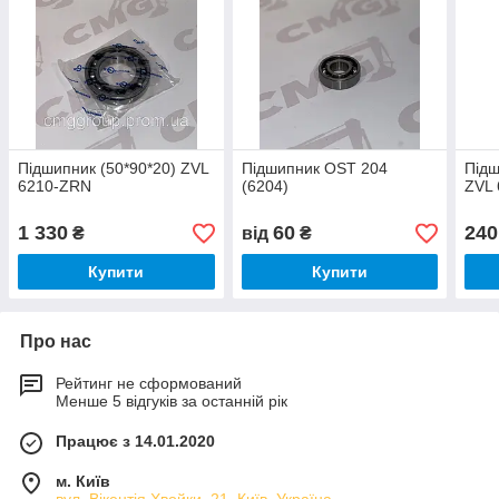
Підшипник (50*90*20) ZVL
Підшипник OST 204
Підш
6210-ZRN
(6204)
ZVL
1 330
60
240
₴
від
₴
Купити
Купити
Про нас
Рейтинг не сформований
Менше 5 відгуків за останній рік
Працює з 14.01.2020
м. Київ