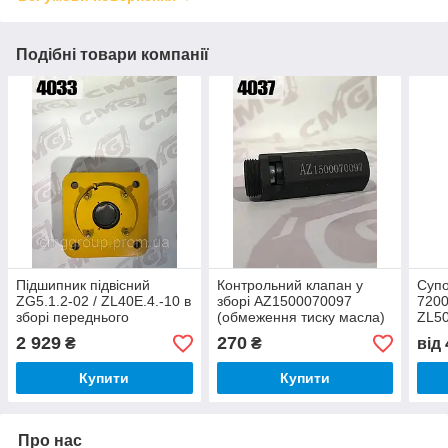
Подібні товари компанії
Підшипник підвісний
Контрольний клапан у
Супо
ZG5.1.2-02 / ZL40E.4.-10 в
зборі AZ1500070097
7200
зборі переднього
(обмеження тиску масла)
ZL5
приводного валу ZL50G
двигуна Weichai WD615
2 929
270
₴
₴
від
Купити
Купити
Про нас