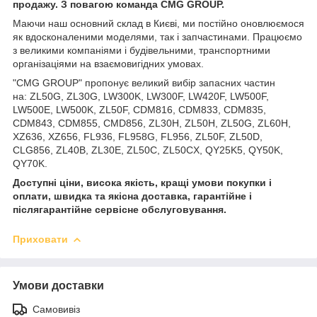
продажу. З повагою команда
CMG
GROUP
.
Маючи наш основний склад в Києві, ми постійно оновлюємося
як вдосконаленими моделями, так і запчастинами. Працюємо
з великими компаніями і будівельними, транспортними
організаціями на взаємовигідних умовах.
"CMG GROUP" пропонує великий вибір запасних частин
на: ZL50G, ZL30G, LW300K, LW300F, LW420F, LW500F,
LW500E, LW500K, ZL50F, CDM816, CDM833, CDM835,
CDM843, CDM855, CMD856, ZL30H, ZL50H, ZL50G, ZL60H,
XZ636, XZ656, FL936, FL958G, FL956, ZL50F, ZL50D,
CLG856, ZL40B, ZL30E, ZL50C, ZL50CX, QY25K5, QY50K,
QY70K.
Доступні ціни, висока якість, кращі умови покупки і
оплати, швидка та якісна доставка, гарантійне і
післягарантійне сервісне обслуговування.
Приховати
Умови доставки
Самовивіз