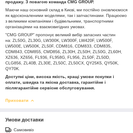
продажу. З повагою команда CMG GROUP.
Маючи наш основний склад в Києві, ми постійно оновлюємося
як вдосконаленими моделями, так і запчастинами. Працюємо
з великими компаніями і будівельними, транспортними
організаціями на взаємовигідних умовах.
"CMG GROUP" пропонує великий вибір запасних частин
на: ZL50G, ZL30G, LW300K, LW300F, LW420F, LW500F,
LW500E, LW500K, ZL50F, CDM816, CDM833, CDM835,
CDM843, CDM855, CMD856, ZL30H, ZL50H, ZL50G, ZL60H,
XZ636, XZ656, FL936, FL958G, FL956, ZL50F, ZL50D,
CLG856, ZL40B, ZL30E, ZL50C, ZL50CX, QY25K5, QY50K,
QY70K.
Доступні ціни, висока якість, кращі умови покупки і
оплати, швидка та якісна доставка, гарантійне і
післягарантійне сервісне обслуговування.
Приховати
Умови доставки
Самовивіз