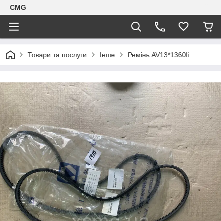
CMG
Товари та послуги
Інше
Ремінь AV13*1360li