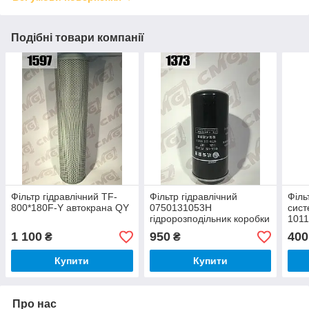
Подібні товари компанії
Фільтр гідравлічний TF-
Фільтр гідравлічний
Філь
800*180F-Y автокрана QY
0750131053H
сист
гідророзподільник коробки
1011
передач ZF
QY2
1 100
950
400
₴
₴
ZL3
Купити
Купити
Про нас