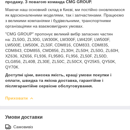
продажу. З повагою команда CMG GROUP.
Маючи наш основний склад в Києві, ми постійно оновлюємося
як вдосконаленими моделями, так і запчастинами. Працюємо
з великими компаніями і будівельними, транспортними
організаціями на взаємовигідних умовах.
"CMG GROUP" пропонує великий вибір запасних частин
на: ZL50G, ZL30G, LW300K, LW300F, LW420F, LW500F,
LW500E, LW500K, ZL50F, CDM816, CDM833, CDM835,
CDM843, CDM855, CMD856, ZL30H, ZL50H, ZL50G, ZL60H,
XZ636, XZ656, FL936, FL958G, FL956, ZL50F, ZL50D,
CLG856, ZL40B, ZL30E, ZL50C, ZL50CX, QY25K5, QY50K,
QY70K.
Доступні ціни, висока якість, кращі умови покупки і
оплати, швидка та якісна доставка, гарантійне і
післягарантійне сервісне обслуговування.
Приховати
Умови доставки
Самовивіз