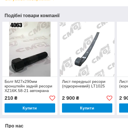
Подібні товари компанії
Болт М27х290мм
Лист передньої ресори
Лист
кронштейн задній ресори
(підкореневий) LT1025
(кор
XZ16K.58-21 автокрана
QY25K/QY50K
210
2 900
2 9
₴
₴
Купити
Купити
Про нас