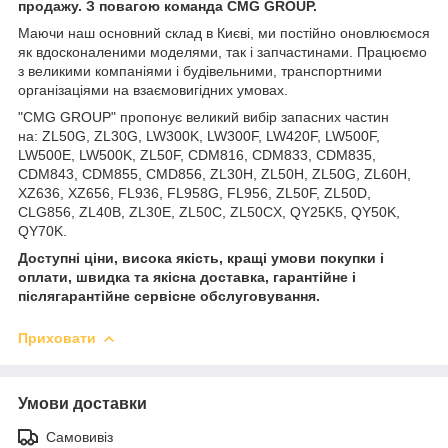
продажу. З повагою команда CMG GROUP.
Маючи наш основний склад в Києві, ми постійно оновлюємося
як вдосконаленими моделями, так і запчастинами. Працюємо
з великими компаніями і будівельними, транспортними
організаціями на взаємовигідних умовах.
"CMG GROUP" пропонує великий вибір запасних частин
на: ZL50G, ZL30G, LW300K, LW300F, LW420F, LW500F,
LW500E, LW500K, ZL50F, CDM816, CDM833, CDM835,
CDM843, CDM855, CMD856, ZL30H, ZL50H, ZL50G, ZL60H,
XZ636, XZ656, FL936, FL958G, FL956, ZL50F, ZL50D,
CLG856, ZL40B, ZL30E, ZL50C, ZL50CX, QY25K5, QY50K,
QY70K.
Доступні ціни, висока якість, кращі умови покупки і
оплати, швидка та якісна доставка, гарантійне і
післягарантійне сервісне обслуговування.
Приховати
Умови доставки
Самовивіз