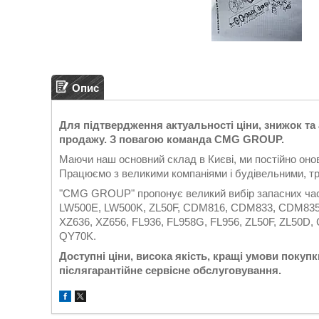
Опис
Для підтвердження актуальності ціни, знижок та
продажу. З повагою команда CMG GROUP.
Маючи наш основний склад в Києві, ми постійно он
Працюємо з великими компаніями і будівельними, тр
"CMG GROUP" пропонує великий вибір запасних час
LW500E, LW500K, ZL50F, CDM816, CDM833, CDM835
XZ636, XZ656, FL936, FL958G, FL956, ZL50F, ZL50D
QY70K.
Доступні ціни, висока якість, кращі умови покупки
післягарантійне сервісне обслуговування.