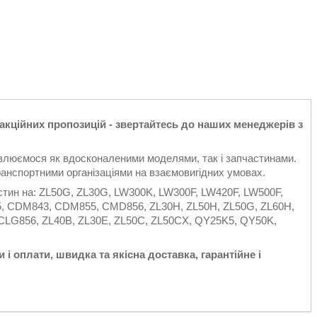
 акційних пропозицій - звертайтесь до наших менеджерів з
овлюємося як вдосконаленими моделями, так і запчастинами.
анспортними організаціями на взаємовигідних умовах.
тин на: ZL50G, ZL30G, LW300K, LW300F, LW420F, LW500F,
, CDM843, CDM855, CMD856, ZL30H, ZL50H, ZL50G, ZL60H,
, CLG856, ZL40B, ZL30E, ZL50C, ZL50CX, QY25K5, QY50K,
 і оплати, швидка та якісна доставка, гарантійне і