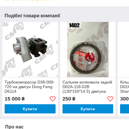
Подібні товари компанії
Турбокомпресор D38-000-
Сальник коленвала задній
Кіль
720 на двигун Dong Feng
D02A-118-02B
D02A
D6114
(130*150*14.5) двигуна
Shan
Shanghai D6114
15 000
250
300
₴
₴
Купити
Купити
Про нас