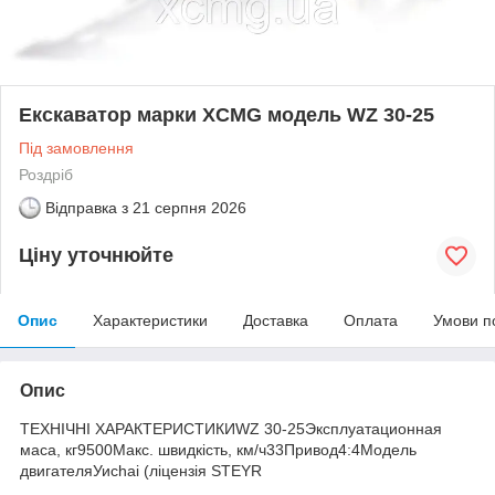
Екскаватор марки XCMG модель WZ 30-25
Під замовлення
Роздріб
Відправка з
21 серпня 2026
Ціну уточнюйте
Опис
Характеристики
Доставка
Оплата
Умови п
Опис
ТЕХНІЧНІ ХАРАКТЕРИСТИКИWZ 30-25Эксплуатационная
маса, кг9500Макс. швидкість, км/ч33Привод4:4Модель
двигателяУисһаі (ліцензія STEYR