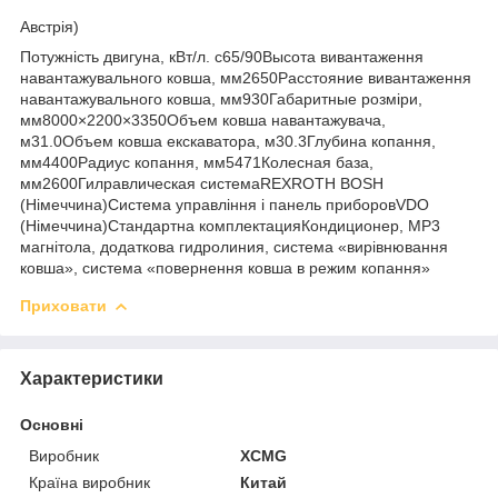
Австрія)
Потужність двигуна, кВт/л. с65/90Высота вивантаження
навантажувального ковша, мм2650Расстояние вивантаження
навантажувального ковша, мм930Габаритные розміри,
мм8000×2200×3350Объем ковша навантажувача,
м31.0Объем ковша екскаватора, м30.3Глубина копання,
мм4400Радиус копання, мм5471Колесная база,
мм2600Гилравлическая системаREXROTH BOSH
(Німеччина)Система управління і панель приборовVDO
(Німеччина)Стандартна комплектацияКондиционер, МР3
магнітола, додаткова гидролиния, система «вирівнювання
ковша», система «повернення ковша в режим копання»
Приховати
Характеристики
Основні
Виробник
XCMG
Країна виробник
Китай