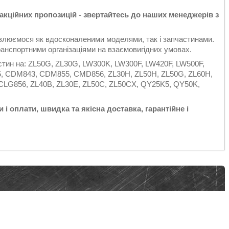
 акційних пропозицій - звертайтесь до наших менеджерів з
овлюємося як вдосконаленими моделями, так і запчастинами.
анспортними організаціями на взаємовигідних умовах.
тин на: ZL50G, ZL30G, LW300K, LW300F, LW420F, LW500F,
, CDM843, CDM855, CMD856, ZL30H, ZL50H, ZL50G, ZL60H,
, CLG856, ZL40B, ZL30E, ZL50C, ZL50CX, QY25K5, QY50K,
 і оплати, швидка та якісна доставка, гарантійне і