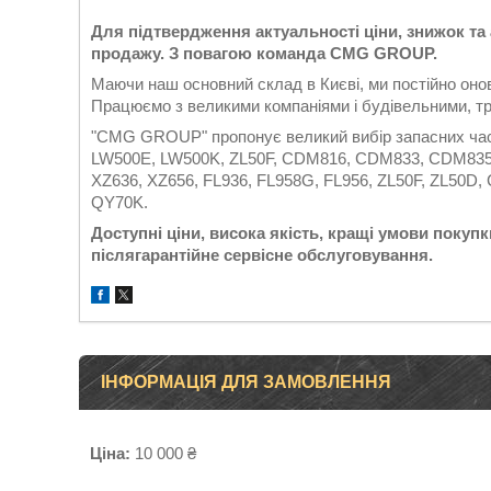
Для підтвердження актуальності ціни, знижок та
продажу. З повагою команда CMG GROUP.
Маючи наш основний склад в Києві, ми постійно он
Працюємо з великими компаніями і будівельними, тр
"CMG GROUP" пропонує великий вибір запасних час
LW500E, LW500K, ZL50F, CDM816, CDM833, CDM835
XZ636, XZ656, FL936, FL958G, FL956, ZL50F, ZL50D
QY70K.
Доступні ціни, висока якість, кращі умови покупки
післягарантійне сервісне обслуговування.
ІНФОРМАЦІЯ ДЛЯ ЗАМОВЛЕННЯ
Ціна:
10 000 ₴