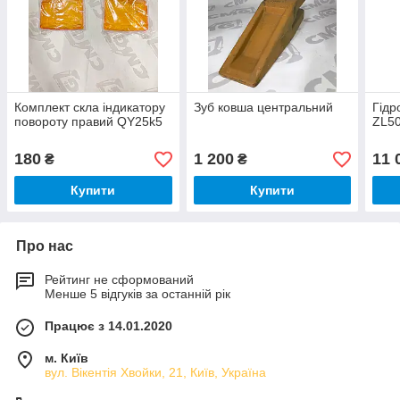
Комплект скла індикатору
Зуб ковша центральний
Гідр
повороту правий QY25k5
ZL5
180
1 200
11 
₴
₴
Купити
Купити
Про нас
Рейтинг не сформований
Менше 5 відгуків за останній рік
Працює з 14.01.2020
м. Київ
вул. Вікентія Хвойки, 21, Київ, Україна