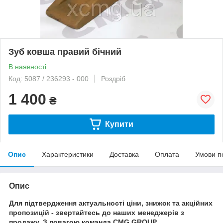
Зуб ковша правий бічний
В наявності
Код: 5087 / 236293 - 000
Роздріб
1 400
₴
Купити
Опис
Характеристики
Доставка
Оплата
Умови п
Опис
Для підтвердження актуальності ціни, знижок та акційних
пропозицій - звертайтесь до наших менеджерів з
продажу. З повагою команда CMG GROUP.