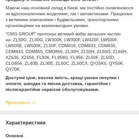
Маючи наш основний склад в Києві, ми постійно оновлюємося
як вдосконаленими моделями, так і запчастинами. Працюємо
з великими компаніями і будівельними, транспортними
організаціями на взаємовигідних умовах.
"CMG GROUP" пропонує великий вибір запасних частин
на: ZL50G, ZL30G, LW300K, LW300F, LW420F, LW500F,
LW500E, LW500K, ZL50F, CDM816, CDM833, CDM835,
CDM843, CDM855, CMD856, ZL30H, ZL50H, ZL50G, ZL60H,
XZ636, XZ656, FL936, FL958G, FL956, ZL50F, ZL50D,
CLG856, ZL40B, ZL30E, ZL50C, ZL50CX, QY25K5, QY50K,
QY70K.
Доступні ціни, висока якість, кращі умови покупки і
оплати, швидка та якісна доставка, гарантійне і
післягарантійне сервісне обслуговування.
Приховати
Характеристики
Основні