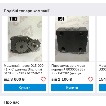
Подібні товари компанії
Масляний насос D15-000-
Гідрозамок аутригера
Масл
41 + C двигуна Shanghai
передній 803000738 /
BS0
SC9D / SC8D / 6C250-2 /
XZZX-B202 (двигун
6C215-2 / 6CL-280-2
6CL280-2) QY25K5
3 600
2 100
154
від
₴
від
₴
Купити
Купити
Про нас