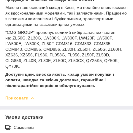
Маючи наш основний склад в Києві, ми постійно оновлюємося
як вдосконаленими моделями, так і запчастинами. Працюємо
з великими компаніями і будівельними, транспортними
організаціями на взаємовигідних умовах.
"CMG GROUP" пропонує великий вибір запасних частин
на: ZL50G, ZL30G, LW300K, LW300F, LW420F, LW500F,
LW500E, LW500K, ZL50F, CDM816, CDM833, CDM835,
CDM843, CDM855, CMD856, ZL30H, ZL50H, ZL50G, ZL60H,
XZ636, XZ656, FL936, FL958G, FL956, ZL50F, ZL50D,
CLG856, ZL40B, ZL30E, ZL50C, ZL50CX, QY25K5, QY50K,
QY70K.
Доступні ціни, висока якість, кращі умови покупки і
оплати, швидка та якісна доставка, гарантійне і
післягарантійне сервісне обслуговування.
Приховати
Умови доставки
Самовивіз