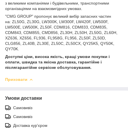
з великими компаніями і будівельними, транспортними
організаціями на взаємовигідних умовах.
"CMG GROUP" пропонує великий вибір запасних частин
на: ZL50G, ZL30G, LW300K, LW300F, LW420F, LW500F,
LW500E, LW500K, ZL50F, CDM816, CDM833, CDM835,
CDM843, CDM855, CMD856, ZL30H, ZL50H, ZL50G, ZL60H,
XZ636, XZ656, FL936, FL958G, FL956, ZL50F, ZL50D,
CLG856, ZL40B, ZL30E, ZL50C, ZL50CX, QY25K5, QY50K,
QY70K.
Доступні ціни, висока якість, кращі умови покупки і
оплати, швидка та якісна доставка, гарантійне і
післягарантійне сервісне обслуговування.
Приховати
Умови доставки
Самовивіз
Самовивіз
Доставка кур'єром