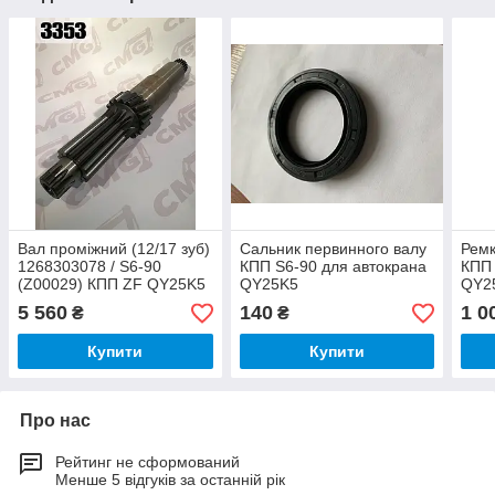
Вал проміжний (12/17 зуб)
Сальник первинного валу
Ремк
1268303078 / S6-90
КПП S6-90 для автокрана
КПП 
(Z00029) КПП ZF QY25K5
QY25K5
QY2
5 560
140
1 0
₴
₴
Купити
Купити
Про нас
Рейтинг не сформований
Менше 5 відгуків за останній рік