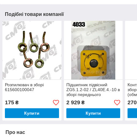
Подібні товари компанії
Розпилювач в зборі
Підшипник підвісний
Конт
615600100047
ZG5.1.2-02 / ZL40E.4.-10 в
збор
зборі переднього
(обм
приводного валу ZL50G
двиг
175
2 929
270
₴
₴
Купити
Купити
Про нас