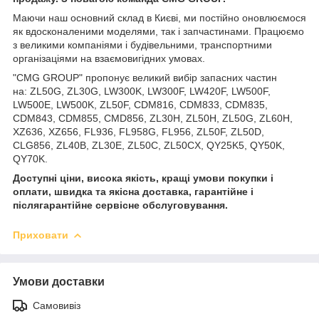
Маючи наш основний склад в Києві, ми постійно оновлюємося
як вдосконаленими моделями, так і запчастинами. Працюємо
з великими компаніями і будівельними, транспортними
організаціями на взаємовигідних умовах.
"CMG GROUP" пропонує великий вибір запасних частин
на: ZL50G, ZL30G, LW300K, LW300F, LW420F, LW500F,
LW500E, LW500K, ZL50F, CDM816, CDM833, CDM835,
CDM843, CDM855, CMD856, ZL30H, ZL50H, ZL50G, ZL60H,
XZ636, XZ656, FL936, FL958G, FL956, ZL50F, ZL50D,
CLG856, ZL40B, ZL30E, ZL50C, ZL50CX, QY25K5, QY50K,
QY70K.
Доступні ціни, висока якість, кращі умови покупки і
оплати, швидка та якісна доставка, гарантійне і
післягарантійне сервісне обслуговування.
Приховати
Умови доставки
Самовивіз