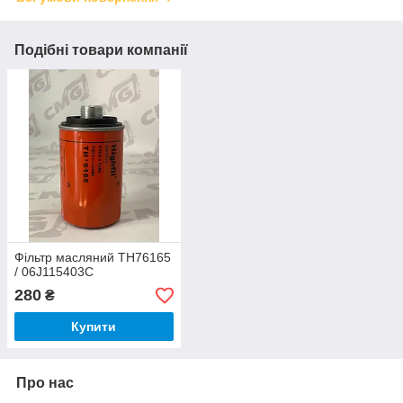
Подібні товари компанії
Фільтр масляний TH76165
/ 06J115403C
280
₴
Купити
Про нас