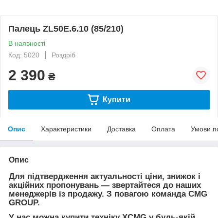
Палець ZL50E.6.10 (85/210)
В наявності
Код: 5020
Роздріб
2 390
₴
Купити
Опис
Характеристики
Доставка
Оплата
Умови п
Опис
Для підтвердження актуальності ціни, знижок і
акційних пропонувань — звертайтеся до наших
менеджерів із продажу. З повагою команда CMG
GROUP.
У нас можна купити техніку XCMG у будь-якій