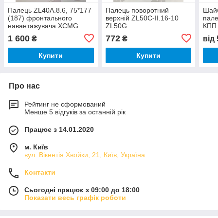
Палець ZL40A.8.6, 75*177
Палець поворотний
Шайб
(187) фронтального
верхній ZL50C-II.16-10
пале
навантажувача XCMG
ZL50G
КПП
ZL50G
нава
1 600
772
₴
₴
від
Купити
Купити
Про нас
Рейтинг не сформований
Менше 5 відгуків за останній рік
Працює з 14.01.2020
м. Київ
вул. Вікентія Хвойки, 21, Київ, Україна
Контакти
Сьогодні працює з 09:00 до 18:00
Показати весь графік роботи