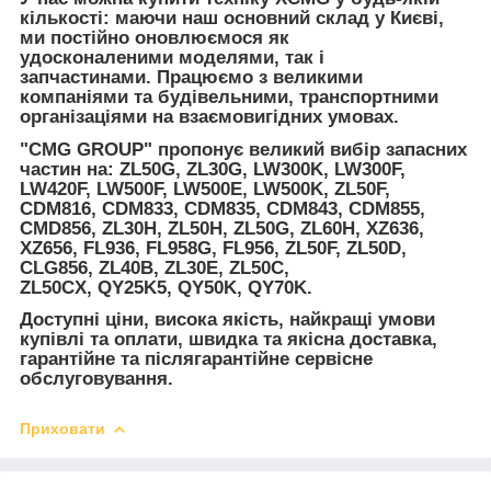
кількості: маючи наш основний склад у Києві,
ми постійно оновлюємося як
удосконаленими моделями, так і
запчастинами. Працюємо з великими
компаніями та будівельними, транспортними
організаціями на взаємовигідних умовах.
"CMG GROUP" пропонує великий вибір запасних
частин на:
ZL50G, ZL30G, LW300K, LW300F,
LW420F, LW500F, LW500E, LW500K, ZL50F,
CDM816, CDM833, CDM835, CDM843, CDM855,
CMD856, ZL30H, ZL50H, ZL50G, ZL60H, XZ636,
XZ656, FL936, FL958G, FL956, ZL50F, ZL50D,
CLG856, ZL40B, ZL30E, ZL50C,
ZL50CX, QY25K5, QY50K, QY70K.
Доступні ціни, висока якість, найкращі умови
купівлі та оплати, швидка та якісна доставка,
гарантійне та післягарантійне сервісне
обслуговування.
Приховати