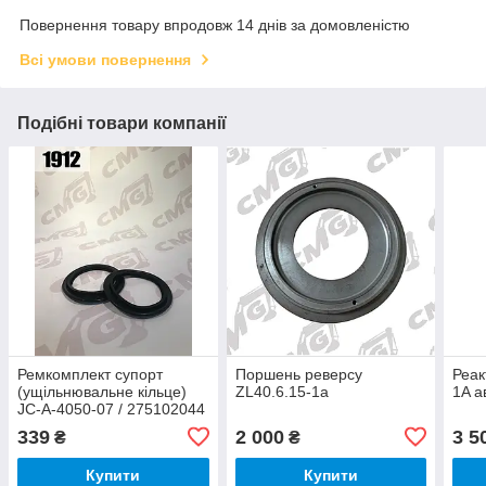
Повернення товару впродовж 14 днів за домовленістю
Всі умови повернення
Подібні товари компанії
Ремкомплект супорт
Поршень реверсу
Реак
(ущільнювальне кільце)
ZL40.6.15-1a
1A а
JC-A-4050-07 / 275102044
339
2 000
3 5
₴
₴
Купити
Купити