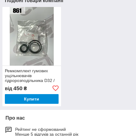
Подібні товари компанії
Ремкомплект гумових
ущільнювачів
гідророзподільника D32 /
5000242, ZL50G
450
від
₴
Купити
Про нас
Рейтинг не сформований
Менше 5 відгуків за останній рік