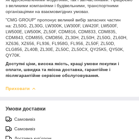
з великими компаніями і будівельними, транспортними
організаціями на взаємовигідних умовах.
"CMG GROUP" пропонує великий вибір запасних частин
на: ZL50G, ZL30G, LW300K, LW300F, LW420F, LW500F,
LW500E, LW500K, ZL50F, CDM816, CDM833, CDM835,
CDM843, CDM855, CMD856, ZL30H, ZL50H, ZL50G, ZL60H,
XZ636, XZ656, FL936, FL958G, FL956, ZL50F, ZL50D,
CLG856, ZL40B, ZL30E, ZL50C, ZL50CX, QY25K5, QY50K,
QY70K.
Доступні ціни, висока якість, кращі умови покупки і
оплати, швидка та якісна доставка, гарантійне і
післягарантійне сервісне обслуговування.
Приховати
Умови доставки
Самовивіз
Самовивіз
Доставка кур'єром